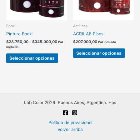
Epoxi
Acrílicos
Pintura Epoxi
ACRILAB Pisos
Rango
$
28.750,00
-
$
345.000,00
$
207.000,00
IVA
IVA incluido
de
incluido
Este
precios:
Seleccionar opciones
Este
produc
desde
Seleccionar opciones
producto
$28.750,00
tiene
hasta
tiene
múltipl
$345.000,00
múltiples
variant
variantes.
Las
Las
opcion
opciones
se
se
Lab Color 2026. Buenos Aires, Argentina. Hos
pueden
pueden
elegir
elegir
en
Política de privacidad
en
la
Volver arriba
la
página
página
de